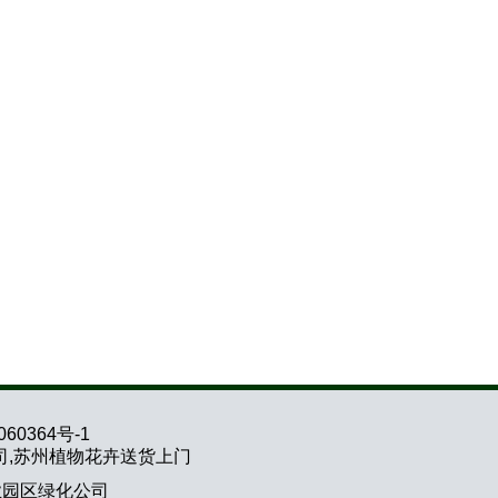
060364号-1
司,苏州植物花卉送货上门
业园区绿化公司