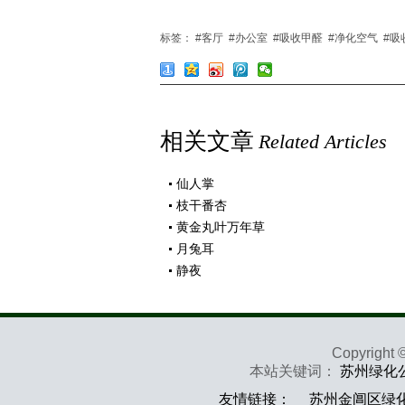
标签：
#客厅
#办公室
#吸收甲醛
#净化空气
#吸
相关文章
Related Articles
仙人掌
枝干番杏
黄金丸叶万年草
月兔耳
静夜
Copyrig
本站关键词：
苏州绿化
友情链接：
苏州金阊区绿