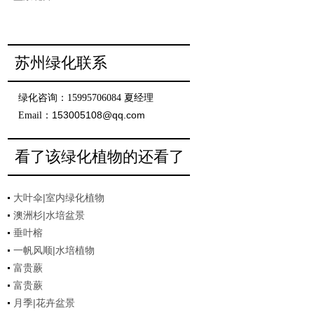
苏州绿化联系
绿化咨询：15995706084 夏经理
153005108@qq.com
Email：
看了该绿化植物的还看了
大叶伞|室内绿化植物
澳洲杉|水培盆景
垂叶榕
一帆风顺|水培植物
富贵蕨
富贵蕨
月季|花卉盆景