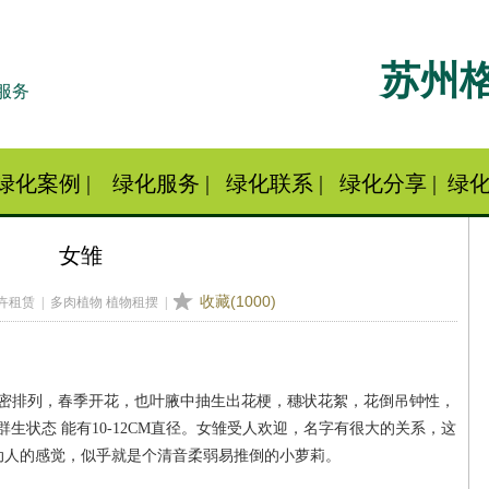
苏州
服务
绿化案例
|
绿化服务
|
绿化联系
|
绿化分享
|
绿化
女雏
收藏(
1000
)
卉租赁 | 多肉植物 植物租摆 |
密排列，春季开花，也叶腋中抽生出花梗，穗状花絮，花倒吊钟性，
生状态 能有10-12CM直径。女雏受人欢迎，名字有很大的关系，这
动人的感觉，似乎就是个清音柔弱易推倒的小萝莉。