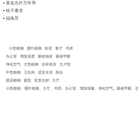
黄金丸叶万年草
枝干番杏
福兔耳
小型植物
观叶植物
卧室
客厅
书房
办公室
增加湿度
吸收辐射
吸收甲醛
净化空气
大型植物
吉祥喜庆
大户型
中型植物
卫生间
适宜水培
阳台
观花植物
庭院
富贵生财
大厅
小型植物、观叶植物、大厅、书房、办公室、增加湿毒、净化空气、吸收甲醛、