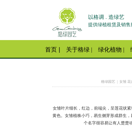
以格调 . 造绿艺
提供绿植租赁及销售
首页 |
关于格绿
|
绿化植物
|
格绿园艺 | 女雏 花
女雏叶片细长，红边，前端尖，呈莲花状紧
黄色。女雏植株小巧，易生侧芽形成群生，群
个名字很容易让有人楚楚