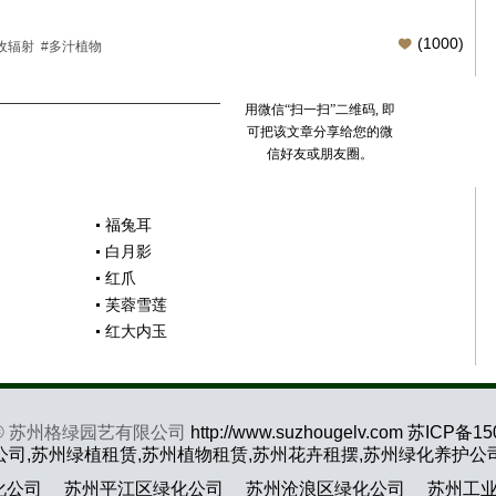
(
1000
)
收辐射
#多汁植物
用微信“扫一扫”二维码, 即
可把该文章分享给您的微
信好友或朋友圈。
福兔耳
白月影
红爪
芙蓉雪莲
红大内玉
ht © 苏州格绿园艺有限公司
http://www.suzhougelv.com
苏ICP备15
公司,苏州绿植租赁,苏州植物租赁,苏州花卉租摆,苏州绿化养护公
化公司
苏州平江区绿化公司
苏州沧浪区绿化公司
苏州工